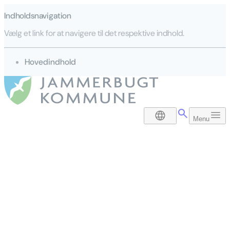
Indholdsnavigation
Vælg et link for at navigere til det respektive indhold.
gå til
Hovedindhold
DA
Menu