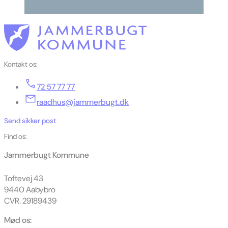
Kontakt os:
72 57 77 77
raadhus@jammerbugt.dk
Send sikker post
Find os:
Jammerbugt Kommune
Toftevej 43
9440 Aabybro
CVR. 29189439
Mød os: