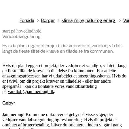
Forside
Borger
Klima, miljø, natur og energi
Va
start på hovedindhold
senest opdateret 7. maj 2026
Vandløbsregulering
Hvis du planlægger et projekt, der vedrører et vandløb, vil det i
langt de fleste tilfælde kræve en tilladelse fra kommunen.
Hvis du planlægger et projekt, der vedrører et vandløb, vil det i langt
de fleste tilfælde kræve en tilladelse fra kommunen. For at lette
ansøgningsprocessen har vi udarbejdet et
ansøgningsskema
. Hvis du
er i tvivl, om dit projekt kræver en tilladelse - eller har andre
spørgsmål - kan du kontakte vores vandløbsafdeling
på
vandlob@jammerbugt.dk
.
Gebyr
Jammerbugt Kommune opkræver et gebyr på visse sager, der
vedrører vandløbsregulering og restaurering. Hvis dit projekt er
omfattet af brugerbetaling, bliver du orienteret, inden vi går i gang