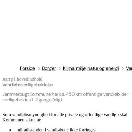
Forside
Borger
Klima, miljø, natur og energi
Va
start på hovedindhold
senest opdateret 20. april 2026
Vandløbsvedligeholdelse
Jammerbugt Kommune har ca. 450 km offentlige vandløb, der
vedligeholdes 1-2 gange årligt.
Som vandløbsmyndighed for alle private og offentlige vandløb skal
Kommunen sikre, at:
miljøtilstanden i vandløbene ikke forringes