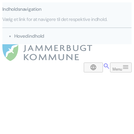
Indholdsnavigation
Vælg et link for at navigere til det respektive indhold.
gå til
Hovedindhold
DA
Menu