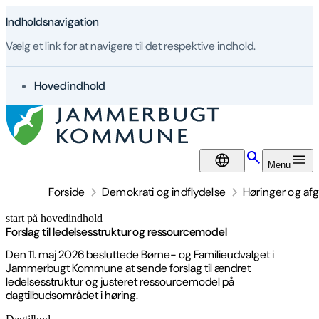
Indholdsnavigation
Vælg et link for at navigere til det respektive indhold.
gå til
Hovedindhold
DA
Menu
Forside
Demokrati og indflydelse
Høringer og afg
start på hovedindhold
senest opdateret 13. maj 2026
Forslag til ledelsesstruktur og ressourcemodel
Den 11. maj 2026 besluttede Børne- og Familieudvalget i
Jammerbugt Kommune at sende forslag til ændret
ledelsesstruktur og justeret ressourcemodel på
dagtilbudsområdet i høring.