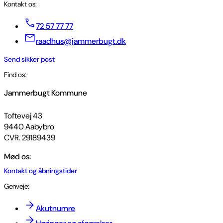
Kontakt os:
72 57 77 77
raadhus@jammerbugt.dk
Send sikker post
Find os:
Jammerbugt Kommune
Toftevej 43
9440 Aabybro
CVR. 29189439
Mød os:
Kontakt og åbningstider
Genveje:
Akutnumre