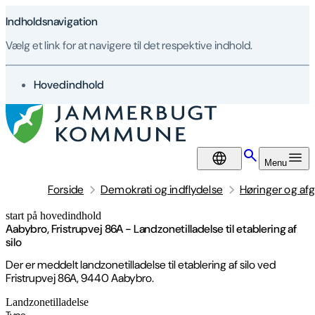
Indholdsnavigation
Vælg et link for at navigere til det respektive indhold.
gå til
Hovedindhold
DA
Menu
Forside
Demokrati og indflydelse
Høringer og afg
start på hovedindhold
senest opdateret 28. maj 2026
Aabybro, Fristrupvej 86A - Landzonetilladelse til etablering af
silo
Der er meddelt landzonetilladelse til etablering af silo ved
Fristrupvej 86A, 9440 Aabybro.
Landzonetilladelse