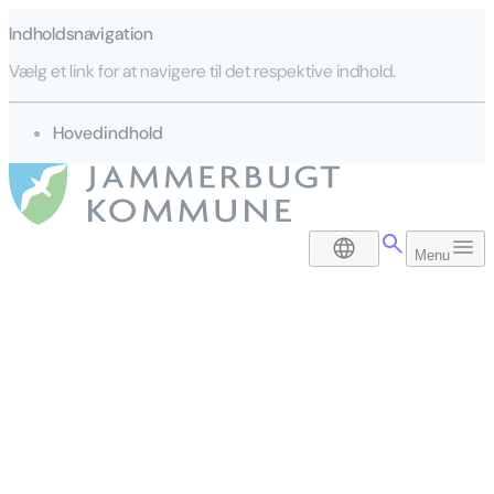
Indholdsnavigation
Vælg et link for at navigere til det respektive indhold.
gå til
Hovedindhold
DA
Menu