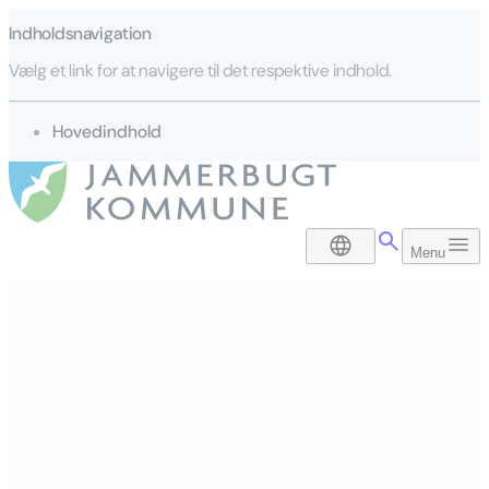
Indholdsnavigation
Vælg et link for at navigere til det respektive indhold.
gå til
Hovedindhold
DA
Menu