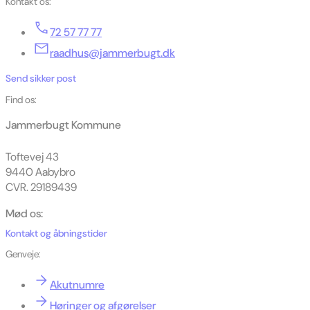
Kontakt os:
72 57 77 77
raadhus@jammerbugt.dk
Send sikker post
Find os:
Jammerbugt Kommune
Toftevej 43
9440 Aabybro
CVR. 29189439
Mød os:
Kontakt og åbningstider
Genveje:
Akutnumre
Høringer og afgørelser