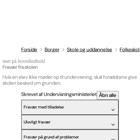
Forside
Borger
Skole og uddannelse
Folkesko
start på hovedindhold
senest opdateret 16. april 2026
Fravær fra skolen
Hvis en elev ikke møder op til undervisning, skal forældrene give
skolen besked om grunden.
Skrevet af Undervisningsministeriet
Åbn alle
Fravær med tilladelse
Ulovligt fravær
Fravær på grund af problemer