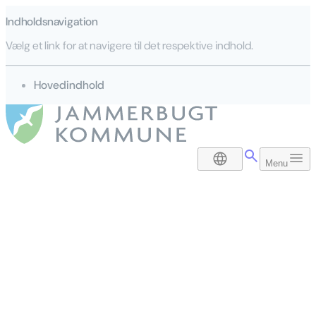
Indholdsnavigation
Vælg et link for at navigere til det respektive indhold.
gå til
Hovedindhold
DA
Menu