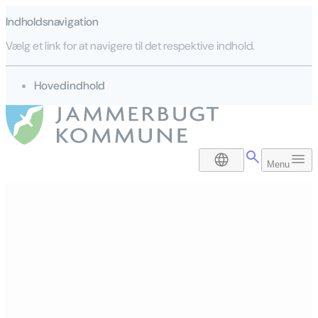
Indholdsnavigation
Vælg et link for at navigere til det respektive indhold.
gå til
Hovedindhold
DA
Menu