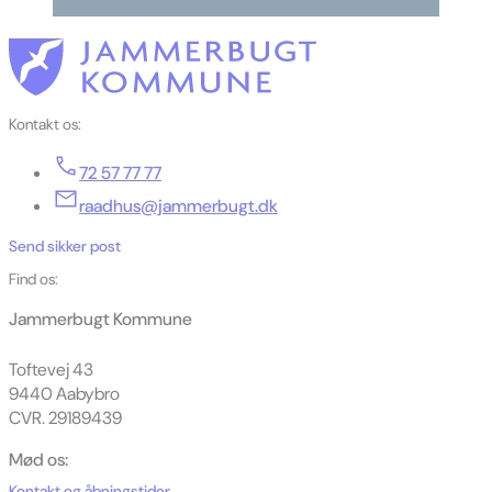
Kontakt os:
72 57 77 77
raadhus@jammerbugt.dk
Send sikker post
Find os:
Jammerbugt Kommune
Toftevej 43
9440 Aabybro
CVR. 29189439
Mød os:
Kontakt og åbningstider