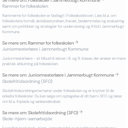
Se mere om: Folkeskoler i Jammerbugt Kommune
Rammer for folkeskolen
Rammerne for folkeskolen er fastlagt i Folkeskoleloven. Læs bl.a. om
folkeskolens formål, skolebestyrelsen, fravær, bedømmelse og evaluering
samt om politikker og strategier for undervisning og fritid i Jammerbugt
Kommune.
Se mere om: Rammer for folkeskolen
Juniormesterlære i Jammerbugt Kommune
Juniormesterlære - et tilbud til elever i 8. og 9. klasse, der ønsker en mere
Se mere om: Juniormesterlære i Jammerbugt Kommune
Skolefritidsordning (SFO)
Skolefritidsordningerne hører under folkeskolen og er knyttet til de
enkelte folkeskoler. Du kan søge om optagelse af dit barn i SFO og læse
om bl.a. friplads og søskenderabat.
Se mere om: Skolefritidsordning (SFO)
Skole-hjem-samarbejde
Formålet med skole-hjem-samarbejdet er at inddrage forældrene i