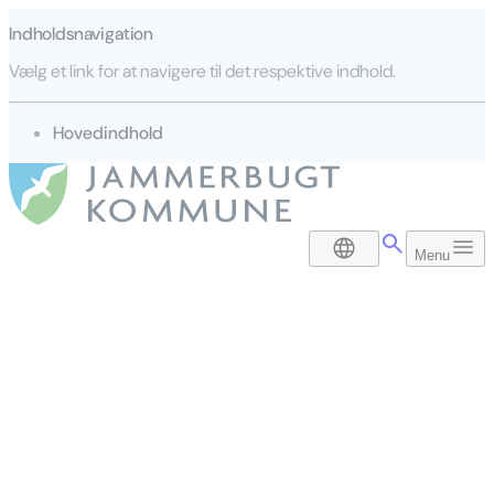
Indholdsnavigation
Vælg et link for at navigere til det respektive indhold.
gå til
Hovedindhold
DA
Menu