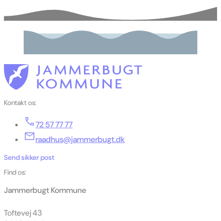
Kontakt os:
72 57 77 77
raadhus@jammerbugt.dk
Send sikker post
Find os:
Jammerbugt Kommune
Toftevej 43