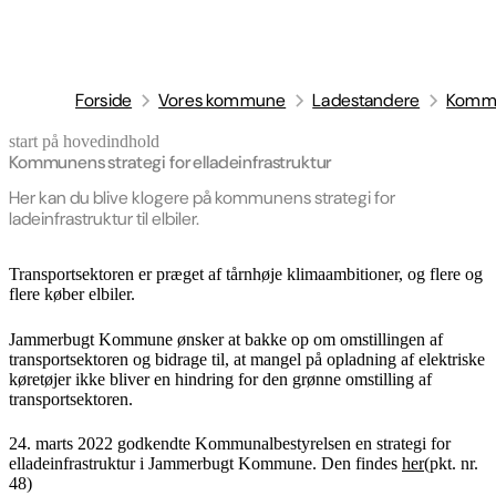
Forside
Vores kommune
Ladestandere
Kommun
start på hovedindhold
senest opdateret 30. april 2026
Kommunens strategi for elladeinfrastruktur
Her kan du blive klogere på kommunens strategi for
ladeinfrastruktur til elbiler.
Transportsektoren er præget af tårnhøje klimaambitioner, og flere og
flere køber elbiler.
Jammerbugt Kommune ønsker at bakke op om omstillingen af
transportsektoren og bidrage til, at mangel på opladning af elektriske
køretøjer ikke bliver en hindring for den grønne omstilling af
transportsektoren.
24. marts 2022 godkendte Kommunalbestyrelsen en strategi for
elladeinfrastruktur i Jammerbugt Kommune. Den findes
her
(pkt. nr.
48)