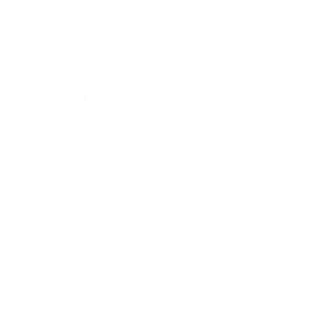
Selvom vi bor i en lille by, er vi stærke. Og vi arbejder sammen for
at gøre byen attraktiv for alle. Derfor har vi i fællesskab skabt en
grøn oase på flere tønder land med shelter, bålplads, sø og stier. Her
mødes folk på kryds og tværs. Spejdere og dagplejere, unge og
gamle, såvel som lokale og besøgende.
Vester Hjermitslev