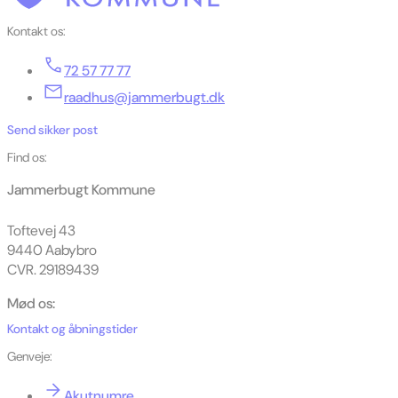
Kontakt os:
72 57 77 77
raadhus@jammerbugt.dk
Send sikker post
Find os:
Jammerbugt Kommune
Toftevej 43
9440 Aabybro
CVR. 29189439
Mød os:
Kontakt og åbningstider
Genveje:
Akutnumre