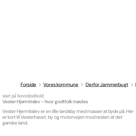
Forside
Vores kommune
Derfor Jammerbugt
start på hovedindhold
senest opdateret 30. april 2026
Vester Hjermitslev - hvor godtfolk mødes
Vester Hjermitslev er en lille landsby med masser at byde på. Her
er kort til Vesterhavet, by og motorvejen mod resten af det
ganske land.