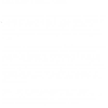
lyser op og giver et indtryk af frodighed.
Vester Hjermitslev har et helt særligt stationsbymiljø, som vidner om
jernbanens betydning for udviklingen af byen. Måske som følge af
denne særlige stemning, har byen en god tradition for fælles
projekter – et eksempel på dette er den fælles arbejdslørdag, hvor
byens borgere mødes og sammen tager en tørn for at vedligeholde
’Oasen’.
Oasen er et 2,5 hektar stort naturområde fuld af aktivitetsmuligheder
for både ung og gammel. Her er både en sø, en legeplads til de
mindre børn om sommeren og en kælkebakke til de lidt større om
vinteren. Derudover byder området på to shelters til naturelskerne,
hvor man kan sove i det fri, og en bålplads, der indbyder til hygge i
skæret fra lejrbålets flammer med udsigt over søen. Når det helt store
bål skal tændes, og vi fejrer Skt. Hans overalt i Danmark, er det i
Vester Hjermitslev også ved Oasen, folk samles og nynner med på
Midsommervisen.
Oasen er ikke det eneste samlingssted i Vester Hjermitslev:
Multihallen ’Lunden’ udgør rammen om mange af områdets fritids-
og kulturaktiviteter. Foreningslivet i byen er især koncentreret
omkring idrætsforeningen og aktiviteterne i Lunden.