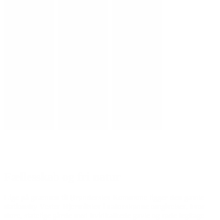
Fællesskab og fri natur
Lige på grænsen til Brønderslev Kommune ligger den gamle
stationsby Vester Hjermitslev i naturskønne omgivelser, hvor
store, statelige gårde med hvidkalkede gavle og røde tegltage