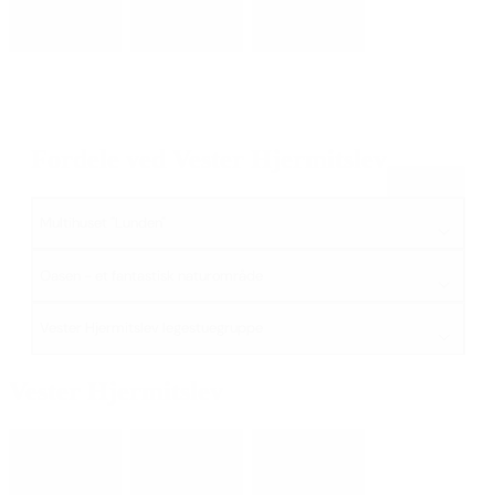
Fordele ved Vester Hjermitslev
Åbn alle
Multihuset "Lunden"
Oasen - et fantastisk naturområde
Vester Hjermitslev legestuegruppe
Vester Hjermitslev