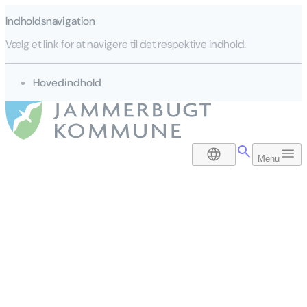
Indholdsnavigation
Vælg et link for at navigere til det respektive indhold.
gå til
Hovedindhold
DA
Menu