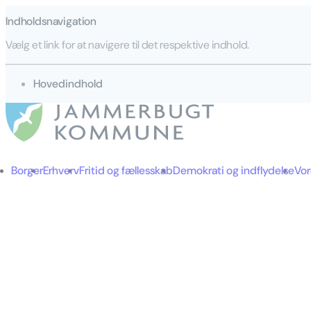
Indholdsnavigation
Vælg et link for at navigere til det respektive indhold.
gå til
Hovedindhold
Borger
Erhverv
Fritid og fællesskab
Demokrati og indflydelse
Vo