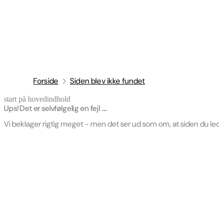
Forside
Siden blev ikke fundet
start på hovedindhold
senest opdateret 22. april 2026
Ups! Det er selvfølgelig en fejl ....
Vi beklager rigtig meget - men det ser ud som om, at siden du led