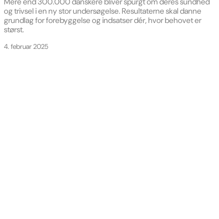
Mere end 300.000 danskere bliver spurgt om deres sundhed
og trivsel i en ny stor undersøgelse. Resultaterne skal danne
grundlag for forebyggelse og indsatser dér, hvor behovet er
størst.
4. februar 2025