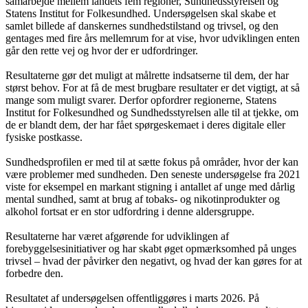
samarbejde mellem landets fem regioner, Sundhedsstyrelsen og
Statens Institut for Folkesundhed. Undersøgelsen skal skabe et
samlet billede af danskernes sundhedstilstand og trivsel, og den
gentages med fire års mellemrum for at vise, hvor udviklingen enten
går den rette vej og hvor der er udfordringer.
Resultaterne gør det muligt at målrette indsatserne til dem, der har
størst behov. For at få de mest brugbare resultater er det vigtigt, at så
mange som muligt svarer. Derfor opfordrer regionerne, Statens
Institut for Folkesundhed og Sundhedsstyrelsen alle til at tjekke, om
de er blandt dem, der har fået spørgeskemaet i deres digitale eller
fysiske postkasse.
Sundhedsprofilen er med til at sætte fokus på områder, hvor der kan
være problemer med sundheden. Den seneste undersøgelse fra 2021
viste for eksempel en markant stigning i antallet af unge med dårlig
mental sundhed, samt at brug af tobaks- og nikotinprodukter og
alkohol fortsat er en stor udfordring i denne aldersgruppe.
Resultaterne har været afgørende for udviklingen af
forebyggelsesinitiativer og har skabt øget opmærksomhed på unges
trivsel – hvad der påvirker den negativt, og hvad der kan gøres for at
forbedre den.
Resultatet af undersøgelsen offentliggøres i marts 2026. På