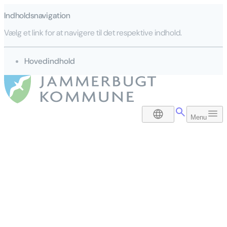
Indholdsnavigation
Vælg et link for at navigere til det respektive indhold.
gå til
Hovedindhold
DA
Menu