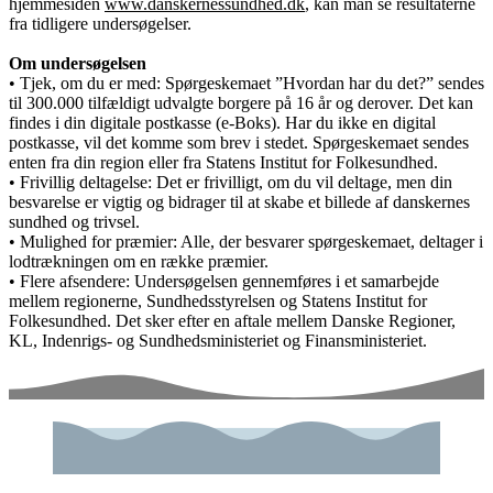
hjemmesiden
www.danskernessundhed.dk
, kan man se resultaterne
fra tidligere undersøgelser.
Om undersøgelsen
• Tjek, om du er med: Spørgeskemaet ”Hvordan har du det?” sendes
til 300.000 tilfældigt udvalgte borgere på 16 år og derover. Det kan
findes i din digitale postkasse (e-Boks). Har du ikke en digital
postkasse, vil det komme som brev i stedet. Spørgeskemaet sendes
enten fra din region eller fra Statens Institut for Folkesundhed.
• Frivillig deltagelse: Det er frivilligt, om du vil deltage, men din
besvarelse er vigtig og bidrager til at skabe et billede af danskernes
sundhed og trivsel.
• Mulighed for præmier: Alle, der besvarer spørgeskemaet, deltager i
lodtrækningen om en række præmier.
• Flere afsendere: Undersøgelsen gennemføres i et samarbejde
mellem regionerne, Sundhedsstyrelsen og Statens Institut for
Folkesundhed. Det sker efter en aftale mellem Danske Regioner,
KL, Indenrigs- og Sundhedsministeriet og Finansministeriet.