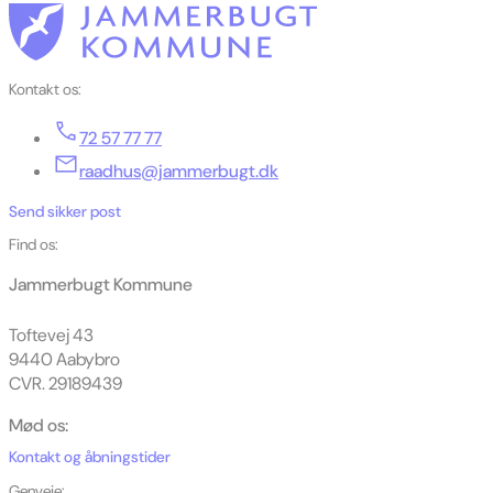
Kontakt os:
72 57 77 77
raadhus@jammerbugt.dk
Send sikker post
Find os:
Jammerbugt Kommune
Toftevej 43
9440 Aabybro
CVR. 29189439
Mød os:
Kontakt og åbningstider
Genveje: