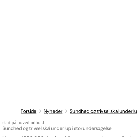
Forside
Nyheder
Sundhed og trivsel skal under l
start på hovedindhold
senest opdateret 7. april 2026
Sundhed og trivsel skal under lup i stor undersøgelse