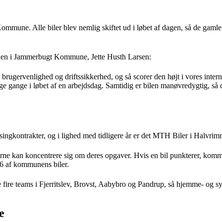
ommune. Alle biler blev nemlig skiftet ud i løbet af dagen, så de gamle
lejen i Jammerbugt Kommune, Jette Husth Larsen:
jø, brugervenlighed og driftssikkerhed, og så scorer den højt i vores int
e gange i løbet af en arbejdsdag. Samtidig er bilen manøvredygtig, så d
gkontrakter, og i lighed med tidligere år er det MTH Biler i Halvrimm
ne kan koncentrere sig om deres opgaver. Hvis en bil punkterer, kommer
86 af kommunens biler.
de fire teams i Fjerritslev, Brovst, Aabybro og Pandrup, så hjemme- og s
e