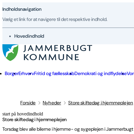
Indholdsnavigation
Vælg et link for at navigere til det respektive indhold.
gå til
Hovedindhold
Borger
Erhverv
Fritid og fællesskab
Demokrati og indflydelse
Vo
Forside
Nyheder
Store skiftedag i hjemmeplejen
start på hovedindhold
senest opdateret 18. juni 2026
Store skiftedag i hjemmeplejen
Torsdag blev alle bilerne i hjemme- og sygeplejen i Jammerbugt 