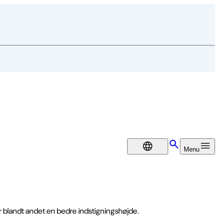
DA
Menu
 blandt andet en bedre indstigningshøjde.