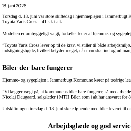
18. juni 2026
Torsdag d. 18. juni var store skiftedag i hjemmeplejen i Jammerbugt K
Toyota Yaris Cross – 41 stk i alt.
Modellen er omhyggeligt valgt, fortæller leder af hjemme- og sygep
”Toyota Yaris Cross lever op til de krav, vi stiller til både arbejdsmil
indstigningshøjde, hvilket betyder meget, når man skal ind og ud mang
Biler der bare fungerer
Hjemme- og sygeplejen i Jammerbugt Kommune kører på treårige leasin
”Vi lægger vægt på, at kommunens biler bare fungerer, så medarbejder
Nicolaj Daugaard, salgsleder i MTH Biler, som i alt har ansvaret for 
Udskiftningen torsdag d. 18. juni skete løbende med biler leveret til 
Arbejdsglæde og god servic