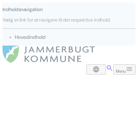
Indholdsnavigation
Vælg et link for at navigere til det respektive indhold.
gå til
Hovedindhold
DA
Menu