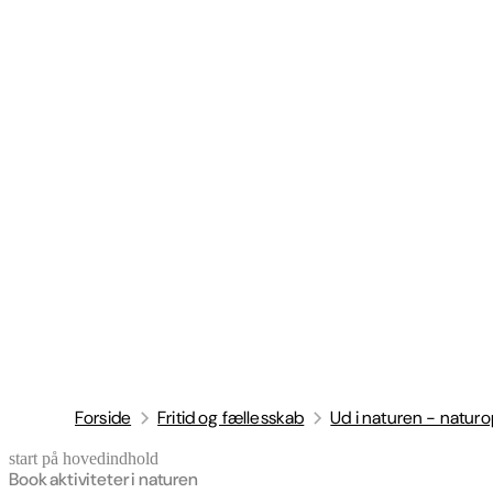
Forside
Fritid og fællesskab
Ud i naturen - naturo
start på hovedindhold
senest opdateret 15. april 2026
Book aktiviteter i naturen