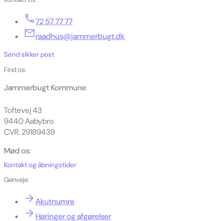
72 57 77 77
raadhus@jammerbugt.dk
Send sikker post
Find os:
Jammerbugt Kommune
Toftevej 43
9440 Aabybro
CVR. 29189439
Mød os:
Kontakt og åbningstider
Genveje:
Akutnumre
Høringer og afgørelser