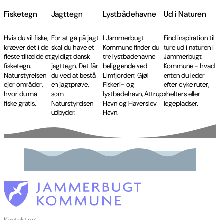
Fisketegn
Jagttegn
Lystbådehavne
Ud i Naturen
Hvis du vil fiske,
For at gå på jagt
I Jammerbugt
Find inspiration til
kræver det i de
skal du have et
Kommune finder du
ture ud i naturen i
fleste tilfælde et
gyldigt dansk
tre lystbådehavne
Jammerbugt
fisketegn.
jagttegn. Det får
beliggende ved
Kommune - hvad
Naturstyrelsen
du ved at bestå
Limfjorden: Gjøl
enten du leder
ejer områder,
en jagtprøve,
Fiskeri- og
efter cykelruter,
hvor du må
som
lystbådehavn, Attrup
shelters eller
fiske gratis.
Naturstyrelsen
Havn og Haverslev
legepladser.
udbyder.
Havn.
Kontakt os: