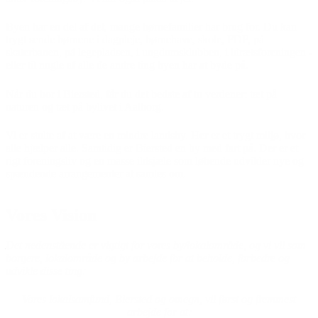
Byen har en del af det, mange børnefamilier har brug for. Du kan
trygt sende børnene i dagpleje, børnehave, skole, FDF, på
skaterbanen, på legepladsen, i ungdomsklubben, i idrætsforeningen -
eller til nogle af alle de andre ting byen har at byde på.
Når du bor i Biersted, får du det bedste af to verdener: tæt på
naturen og tæt på bylivet i Aalborg.
Vi er stolte af at være en mindre landsby. Her er et trygt miljø, hvor
alle hjælper alle. Samtidig er Biersted en by med fart på. Der er et
rigt foreningsliv og en masse ildsjæle som løbende udvikler nye og
spændende arrangementer at samles om.
Vores Vision
Det nedenstående er vigtigt for vores by/lokalområde, og vi vil som
borgere, lokalområde og by arbejde for at beholde, forbedre og
udvikle disse ting:
Vores lokalsamfund, Biersted og omegn, vil først og fremmest
arbejde for at: