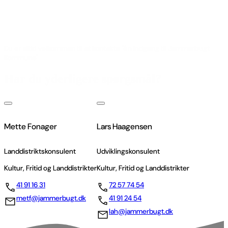
Du er altid velkommen til at kontakte "én indgang til Jammerbugt
Kommune"
Har du yderligere spørgsmål?
Mette Fonager
Lars Haagensen
Landdistriktskonsulent
Udviklingskonsulent
Kultur, Fritid og Landdistrikter
Kultur, Fritid og Landdistrikter
41 91 16 31
72 57 74 54
metf@jammerbugt.dk
41 91 24 54
lah@jammerbugt.dk