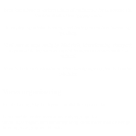
Byen kan tilbyde et varieret udbud af muligheder for at bosætte sig.
Heriblandt attraktive byggegrunde.
Vi vil pleje og udvikle foreningslivet både gennem traditionelle og
nye tiltag.
Vi vil være en unge-venlig by. Med skole, idrætsforening, skatepark,
ungdomsklub, legepladser og etableringen af en sansemotorisk
multihal.
Vi vil forbedre infrastrukturen. Flere busafgange og flere forbundne
cykelstier.
Vores organisering
Henrik Leding Skøtt er byens landdistriktsrepræsentant.
Landsbyrådet er den overordnede styregruppe for
udviklingsarbejdet, som samarbejder og koordinerer med de øvrige
foreninger og grupper i Biersted.