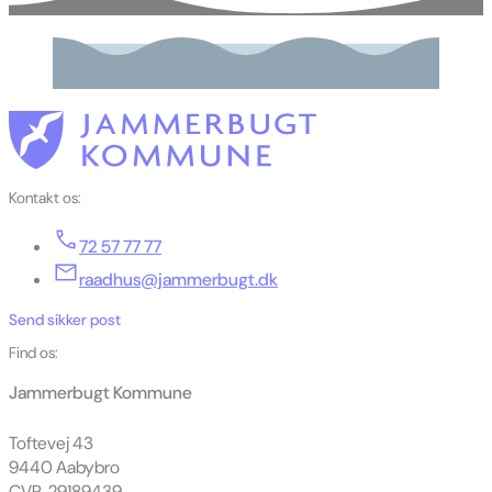
Kontakt os:
72 57 77 77
raadhus@jammerbugt.dk
Send sikker post
Find os:
Jammerbugt Kommune
Toftevej 43
9440 Aabybro
CVR. 29189439