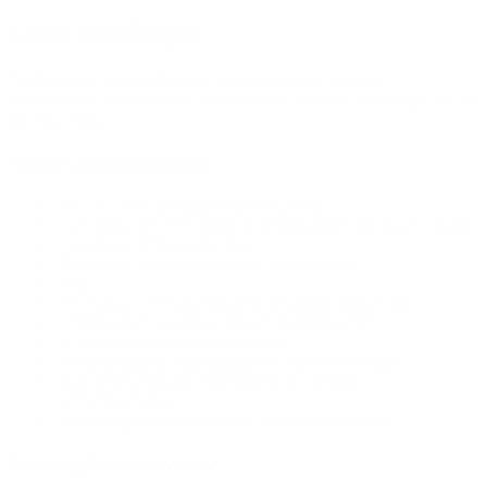
Vores handlinger
Ud fra vores fælles definerede vision vil vi som borgere,
lokalområde og by arbejde med følgende konkrete handlinger for at
nå vores vision:
Anlæg- og byforskønnelse
TUEN - Det Sansemotoriske Multihus
Udvikling af Den Grønne Kile med parkering, toilet, lys osv.
Adgang til kirke og ny skov
Rekreative faciliteter i det nye skovområde
Stier
Et 'A-hold' til vedligeholdelse af grønne arealer mm.
Fremtidssikre Biersteds grundvandsressourcer
11-mands kunstgræsfodboldbane
Forsamlingshus tilgængeligt for alle byens borgere
Kontorfællesskab/Erhvervspark til ”de små”
erhvervsdrivende
Udvikling af Biersted kultur- og aktivitetscenter
Kultur- og Fritidsaktiviteter