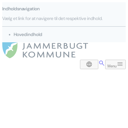
Indholdsnavigation
Vælg et link for at navigere til det respektive indhold.
gå til
Hovedindhold
DA
Menu