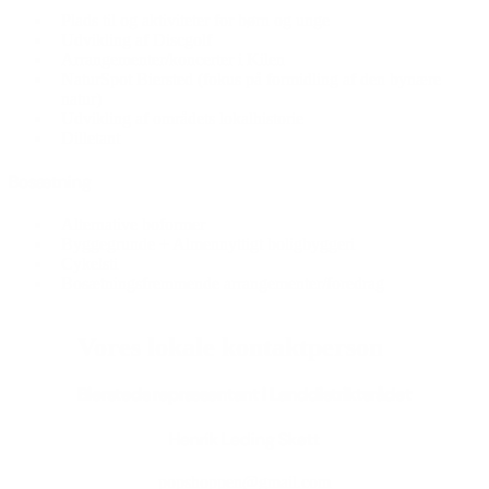
Plads til og aktiviteter for børn og unge
Udvikling af Discgolf
Arrangementer/koncerter i Kilen
NaturSpot Biersted (fokus på formidling af den bynære
natur)
Udvikling af områdets lokalhistorie
Dilletant
Bosætning
Alternative boformer
Byggegrunde + Almennyttigt boligbyggeri
Cykelsti
Bosætningsfremmende arrangementer/foredrag
Vores lokale kontaktperson
Biersteds repræsentant i Landdistriktsrådet
Henrik Leding Skøtt
popshoppen@gmail.com