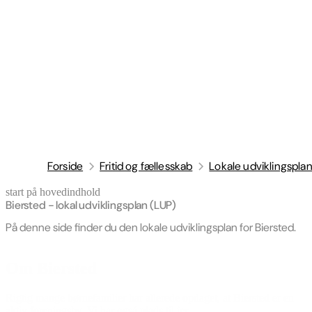
Forside
Fritid og fællesskab
Lokale udviklingspla
start på hovedindhold
senest opdateret 20. april 2026
Biersted - lokal udviklingsplan (LUP)
På denne side finder du den lokale udviklingsplan for Biersted.
Om Biersted
Rigtig mange børnefamilier har allerede opdaget, at Biersted er en
aktiv foreningsby. Vi har også plads til jer.