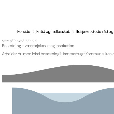
Forside
Fritid og fællesskab
Ildsjæle: Gode råd og 
start på hovedindhold
senest opdateret 9. april 2026
Bosætning - værktøjskasse og inspiration
Arbejder du med lokal bosætning i Jammerbugt Kommune, kan du 