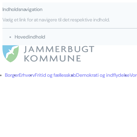
Indholdsnavigation
Vælg et link for at navigere til det respektive indhold.
gå til
Hovedindhold
Borger
Erhverv
Fritid og fællesskab
Demokrati og indflydelse
Vo