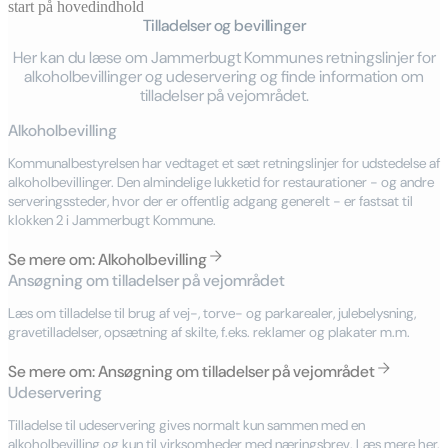
start på hovedindhold
Tilladelser og bevillinger
senest opdateret 7. april 2026
Her kan du læse om Jammerbugt Kommunes retningslinjer for
alkoholbevillinger og udeservering og finde information om
tilladelser på vejområdet.
Alkoholbevilling
Kommunalbestyrelsen har vedtaget et sæt retningslinjer for udstedelse af
alkoholbevillinger. Den almindelige lukketid for restaurationer - og andre
serveringssteder, hvor der er offentlig adgang generelt - er fastsat til
klokken 2 i Jammerbugt Kommune.
Se mere om: Alkoholbevilling
Ansøgning om tilladelser på vejområdet
Læs om tilladelse til brug af vej-, torve- og parkarealer, julebelysning,
gravetilladelser, opsætning af skilte, f.eks. reklamer og plakater m.m.
Se mere om: Ansøgning om tilladelser på vejområdet
Udeservering
Tilladelse til udeservering gives normalt kun sammen med en
alkoholbevilling og kun til virksomheder med næringsbrev. Læs mere her.