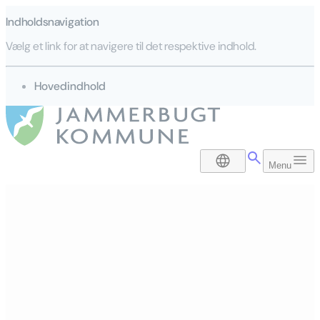
Indholdsnavigation
Vælg et link for at navigere til det respektive indhold.
gå til
Hovedindhold
DA
Menu