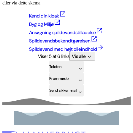
eller via
dette skema
.
Kend din kloak
Byg og Miljø
Ansøgning spildevandstilladelse
Spildevandsbekendtgørelsen
Spildevand med højt olieindhold
Viser 5 af 6 links
Vis alle
Telefon
Fremmøde
Send sikker mail