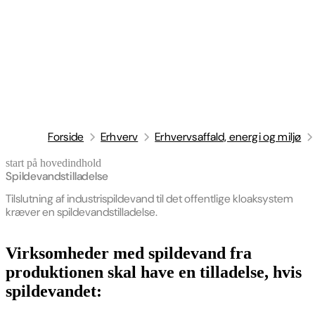
Forside
Erhverv
Erhvervsaffald, energi og miljø
start på hovedindhold
senest opdateret 21. april 2026
Spildevandstilladelse
Tilslutning af industrispildevand til det offentlige kloaksystem
kræver en spildevandstilladelse.
Virksomheder med spildevand fra
produktionen skal have en tilladelse, hvis
spildevandet: