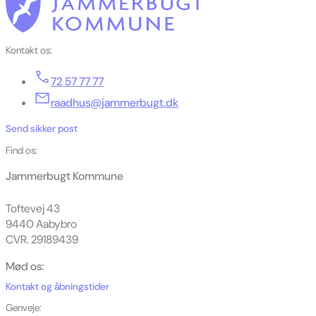
Kontakt os:
72 57 77 77
raadhus@jammerbugt.dk
Send sikker post
Find os:
Jammerbugt Kommune
Toftevej 43
9440 Aabybro
CVR. 29189439
Mød os:
Kontakt og åbningstider
Genveje: