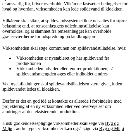
er ansvarlig for, bliver overholdt. Vilkårene fastsætter betingelser for
hvad og hvordan, virksomheden kan lede spildevand til kloakken.
Vilkårene skal sikre, at spildevandssystemet ikke udsættes for større
belastning end, at renseanlæggets udledningstilladelse kan
overholdes, og at slammet fra renseanlægget kan overholde
grænseværdierne for udspredning på landbrugsjord.
Virksomheden skal søge kommunen om spildevandstilladelse, hvis:
Virksomheden er nyetableret og har spildevand fra
produktionen
Virksomheden udvider eller ændrer produktionen, så
spildevandsmængden øges eller indholdet ændres
Ved nye afledninger skal spildevandstilladelsen være givet, inden
spildevandet ledes til kloakken.
Derfor er det en god idé at kontakte os allerede i forbindelse med
projektering af en ny virksomhed eller ved overvejelser om
ændringer af den eksisterende produktion.
Husk godkendelsespligtige virksomheder
skal
søge via
Byg og
Miljø
- andre typer virksomheder
kan
også søge via
Byg og Miljø