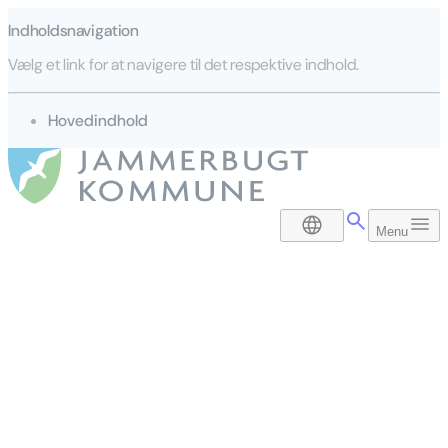
Indholdsnavigation
Vælg et link for at navigere til det respektive indhold.
gå til
Hovedindhold
DA
Menu