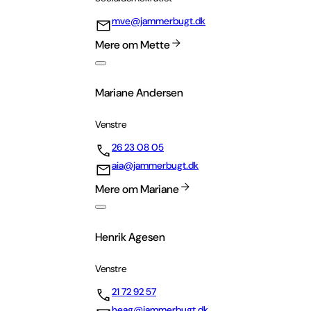
mve@jammerbugt.dk
Mere om Mette
Mariane Andersen
Venstre
26 23 08 05
aia@jammerbugt.dk
Mere om Mariane
Henrik Agesen
Venstre
21 72 92 57
heag@jammerbugt.dk