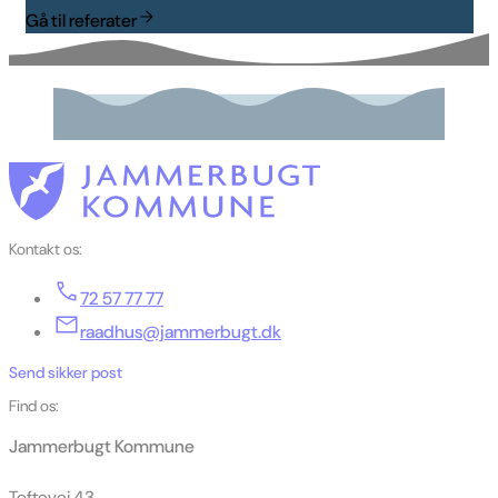
Gå til referater
Kontakt os:
72 57 77 77
raadhus@jammerbugt.dk
Send sikker post
Find os:
Jammerbugt Kommune
Toftevej 43