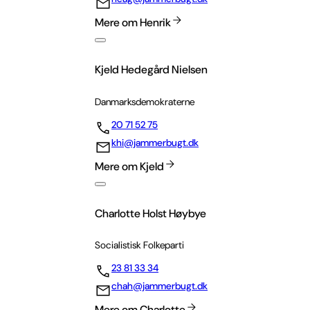
Mere om Henrik
Kjeld Hedegård Nielsen
Danmarksdemokraterne
20 71 52 75
khi@jammerbugt.dk
Mere om Kjeld
Charlotte Holst Høybye
Socialistisk Folkeparti
23 81 33 34
chah@jammerbugt.dk
Mere om Charlotte