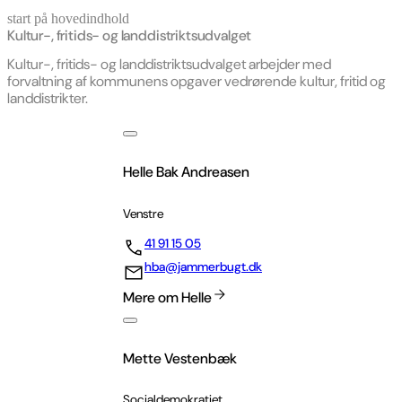
start på hovedindhold
senest opdateret 24. april 2026
Kultur-, fritids- og landdistriktsudvalget
Kultur-, fritids- og landdistriktsudvalget arbejder med
forvaltning af kommunens opgaver vedrørende kultur, fritid og
landdistrikter.
Helle Bak Andreasen
Venstre
41 91 15 05
hba@jammerbugt.dk
Mere om Helle
Mette Vestenbæk
Socialdemokratiet