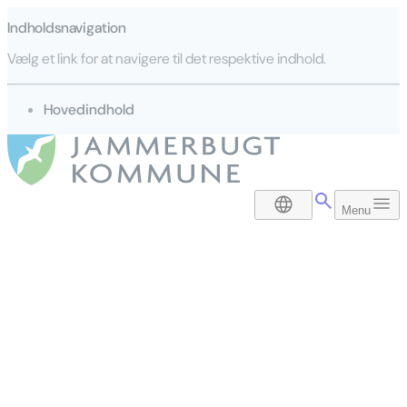
Indholdsnavigation
Vælg et link for at navigere til det respektive indhold.
gå til
Hovedindhold
DA
Menu