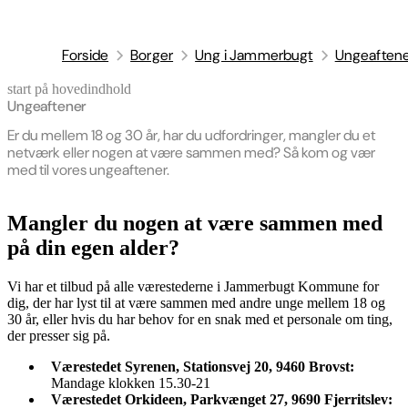
Forside
Borger
Ung i Jammerbugt
Ungeaften
start på hovedindhold
senest opdateret 30. april 2026
Ungeaftener
Er du mellem 18 og 30 år, har du udfordringer, mangler du et
netværk eller nogen at være sammen med? Så kom og vær
med til vores ungeaftener.
Mangler du nogen at være sammen med
på din egen alder?
Vi har et tilbud på alle værestederne i Jammerbugt Kommune for
dig, der har lyst til at være sammen med andre unge mellem 18 og
30 år, eller hvis du har behov for en snak med et personale om ting,
der presser sig på.
Værestedet Syrenen, Stationsvej 20, 9460 Brovst:
Mandage klokken 15.30-21
Værestedet Orkideen, Parkvænget 27, 9690 Fjerritslev: