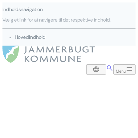
Indholdsnavigation
Vælg et link for at navigere til det respektive indhold.
gå til
Hovedindhold
DA
Menu