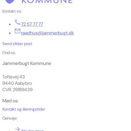
Kontakt os:
72 57 77 77
raadhus@jammerbugt.dk
Send sikker post
Find os:
Jammerbugt Kommune
Toftevej 43
9440 Aabybro
CVR. 29189439
Mød os:
Kontakt og åbningstider
Genveje: