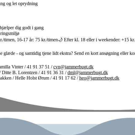
g og let oprydning
 hjælper dig godt i gang
æringsmiljø
./timen, 16-17 år: 75 kr./timen🌙 Efter kl. 18 eller i weekender: +15 kr
e glæde - og samtidig tjene lidt ekstra? Send en kort ansøgning eller ko
Camilla Vinter / 41 91 37 51 /
cvn@jammerbugt.dk
/ Ditte B. Lorentzen / 41 91 36 31 /
dml@jammerbugt.dk
bakken / Helle Holst Ørum / 41 91 17 62 /
heo@jammerbugt.dk