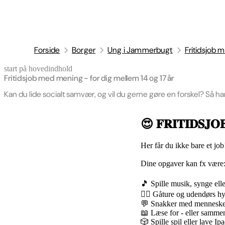
Forside
Borger
Ung i Jammerbugt
Fritidsjob 
start på hovedindhold
senest opdateret 22. juni 2026
Fritidsjob med mening - for dig mellem 14 og 17 år
Kan du lide socialt samvær, og vil du gerne gøre en forskel? Så 
😍 𝐅𝐑𝐈𝐓𝐈𝐃𝐒𝐉𝐎𝐁 
Her får du ikke bare et job
Dine opgaver kan fx være
🎵 Spille musik, synge ell
🚶‍♂️ Gåture og udendørs h
💬 Snakker med mennesker,
📖 Læse for - eller samm
🎲 Spille spil eller lave Ipa