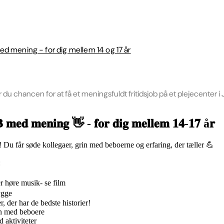
med mening - for dig mellem 14 og 17 år
har du chancen for at få et meningsfuldt fritidsjob på et plejecen
𝐞𝐝 𝐦𝐞𝐧𝐢𝐧𝐠 👋 - 𝐟𝐨𝐫 𝐝𝐢𝐠 𝐦𝐞𝐥𝐥𝐞𝐦 𝟏𝟒-𝟏𝟕 å𝐫
! Du får søde kollegaer, grin med beboerne og erfaring, der tæller 💪
:
er høre musik- se film
ygge
 der har de bedste historier!
en med beboere
d aktiviteter