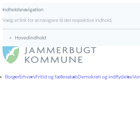
Indholdsnavigation
Vælg et link for at navigere til det respektive indhold.
gå til
Hovedindhold
Borger
Erhverv
Fritid og fællesskab
Demokrati og indflydelse
Vo