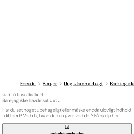
Forside
Borger
Ung i Jammerbugt
Bare jeg ikk
start på hovedindhold
senest opdateret 30. april 2026
Bare jeg ikke havde set det ...
Har du set noget ubehageligt eller måske endda ulovligt indhold
i dit feed? Ved du, hvad du kan gøre ved det? Få hjælp her
Indholdsnavigation