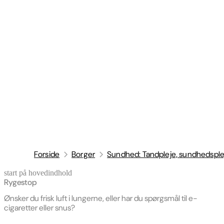
Forside
Borger
Sundhed: Tandpleje, sundhedsple
start på hovedindhold
senest opdateret 17. juni 2026
Rygestop
Ønsker du frisk luft i lungerne, eller har du spørgsmål til e-
cigaretter eller snus?