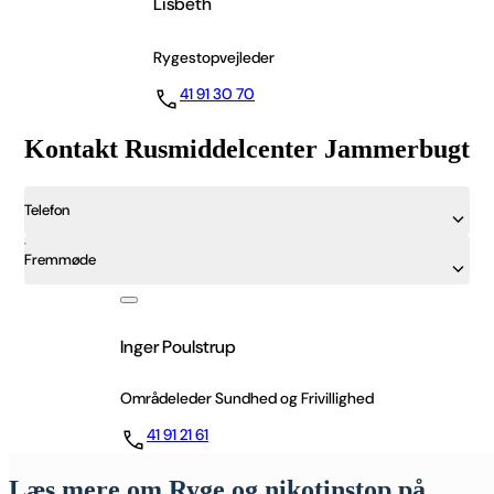
Lisbeth
Rygestopvejleder
41 91 30 70
Kontakt Rusmiddelcenter Jammerbugt
Telefon
Fremmøde
Inger Poulstrup
Områdeleder Sundhed og Frivillighed
41 91 21 61
Læs mere om Ryge og nikotinstop på