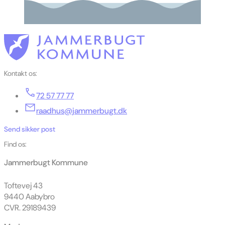
Kontakt os:
72 57 77 77
raadhus@jammerbugt.dk
Send sikker post
Find os:
Jammerbugt Kommune
Toftevej 43
9440 Aabybro
CVR. 29189439