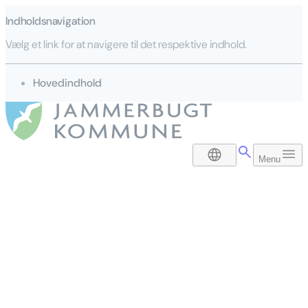
Indholdsnavigation
Vælg et link for at navigere til det respektive indhold.
gå til
Hovedindhold
DA
Menu