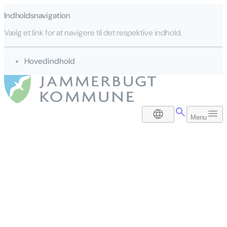
Indholdsnavigation
Vælg et link for at navigere til det respektive indhold.
gå til
Hovedindhold
DA
Menu