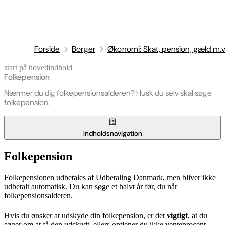
Forside
Borger
Økonomi: Skat, pension, gæld m.v
start på hovedindhold
senest opdateret 6. juli 2026
Folkepension
Nærmer du dig folkepensionsalderen? Husk du selv skal søge
folkepension.
Indholdsnavigation
Folkepension
Folkepensionen udbetales af Udbetaling Danmark, men bliver ikke
udbetalt automatisk. Du kan søge et halvt år før, du når
folkepensionsalderen.
Hvis du ønsker at udskyde din folkepension, er det
vigtigt
, at du
søger om at få den udskudt, ellers optjener du ikke venteprocent.