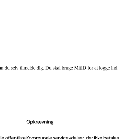
n du selv tilmelde dig. Du skal bruge MitID for at logge ind.
Opkrævning
le offentlige
Kommunale serviceydelser, der ikke betales