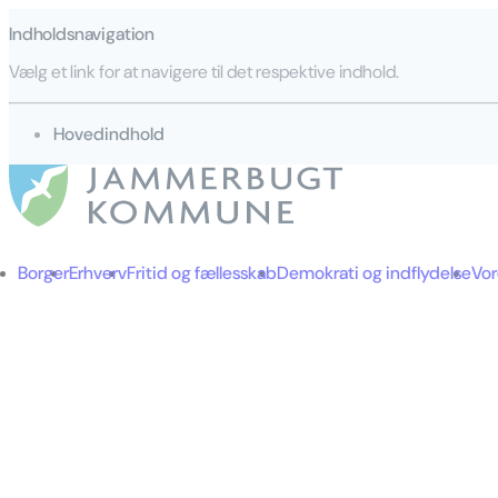
Indholdsnavigation
Vælg et link for at navigere til det respektive indhold.
gå til
Hovedindhold
Borger
Erhverv
Fritid og fællesskab
Demokrati og indflydelse
Vo