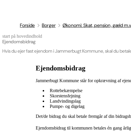
Forside
Borger
Økonomi: Skat, pension, gæld m.v
start på hovedindhold
senest opdateret 15. april 2026
Ejendomsbidrag
Hvis du ejer fast ejendom i Jammerbugt Kommune, skal du beta
Ejendomsbidrag
Jammerbugt Kommune står for opkrævning af eje
Rottebekæmpelse
Skorstensfejning
Landvindingslag
Pumpe- og digelag
Det/de bidrag du skal betale fremgår af din bidragsbi
Ejendomsbidrag til kommunen betales én gang årligt 