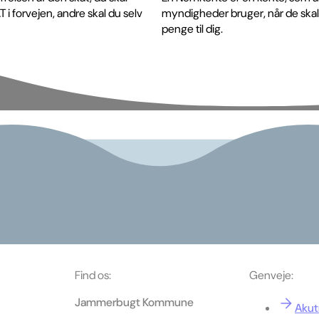
 i forvejen, andre skal du selv
myndigheder bruger, når de skal
penge til dig.
Find os:
Genveje:
Jammerbugt Kommune
Aku