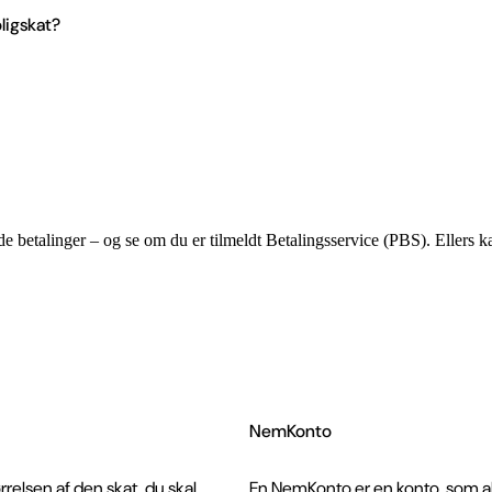
ligskat?
betalinger – og se om du er tilmeldt Betalingsservice (PBS). Ellers ka
NemKonto
relsen af den skat, du skal
En NemKonto er en konto, som al