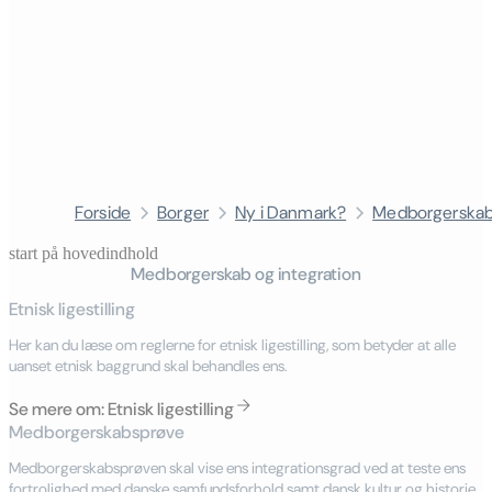
Forside
Borger
Ny i Danmark?
Medborgerskab 
start på hovedindhold
Medborgerskab og integration
senest opdateret 22. april 2026
Etnisk ligestilling
Her kan du læse om reglerne for etnisk ligestilling, som betyder at alle
uanset etnisk baggrund skal behandles ens.
Se mere om: Etnisk ligestilling
Medborgerskabsprøve
Medborgerskabsprøven skal vise ens integrationsgrad ved at teste ens
fortrolighed med danske samfundsforhold samt dansk kultur og historie.