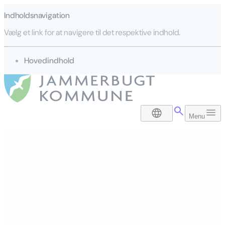
Indholdsnavigation
Vælg et link for at navigere til det respektive indhold.
gå til
Hovedindhold
DA
Menu