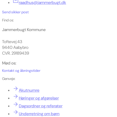
raadhus@jammerbugt.dk
Send sikker post
Find os:
Jammerbugt Kommune
Toftevej 43
9440 Aabybro
CVR. 29189439
Mød os:
Kontakt og åbningstider
Genveje:
Akutnumre
Høringer og afgørelser
Dagsordner og referater
Underretning om børn