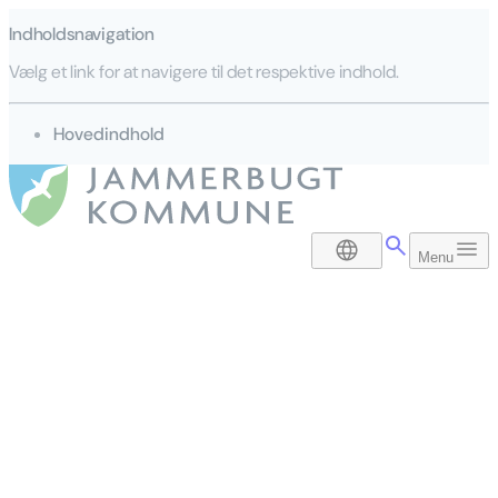
Indholdsnavigation
Vælg et link for at navigere til det respektive indhold.
gå til
Hovedindhold
DA
Menu