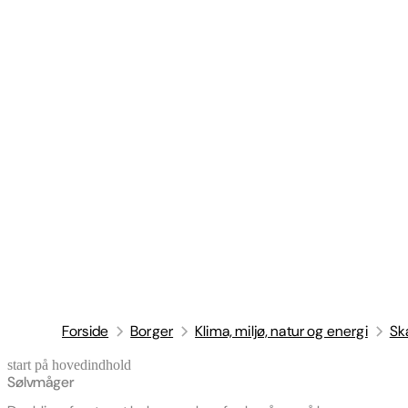
Forside
Borger
Klima, miljø, natur og energi
Sk
start på hovedindhold
senest opdateret 22. april 2026
Sølvmåger