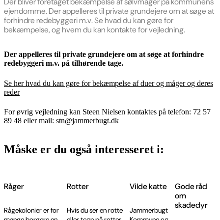
Der bliver foretaget bekæmpelse af sølvmåger på kommunens
ejendomme. Der appelleres til private grundejere om at søge at
forhindre redebyggeri m.v. Se hvad du kan gøre for
bekæmpelse, og hvem du kan kontakte for vejledning.
Der appelleres til private grundejere om at søge at forhindre
redebyggeri m.v. på tilhørende tage.
Se her hvad du kan gøre for bekæmpelse af duer og måger og deres
reder
For øvrig vejledning kan Steen Nielsen kontaktes på telefon: 72 57
89 48 eller mail:
stn@jammerbugt.dk
Måske er du også interesseret i:
Råger
Rotter
Vilde katte
Gode råd
om
skadedyr
Rågekolonier er for
Hvis du ser en rotte
Jammerbugt
mange borgere en
eller tegn på rotter,
Kommune og