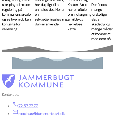
stor plage. Læs om
har du pligt til at
Kattens Værn
Der findes
regulering på
anmelde det. Her er
har en aftale
mange
kommunens arealer,
en
om indfangning
forskellige
og se hvem du kan
selvbetjeningsløsning,
af vilde og
slags
kontakte for
du kan anvende.
herreløse
skadedyr og
vejledning.
katte.
mange måder
at komme af
med dem på.
Kontakt os:
72 57 77 77
raadhus@jammerbugt.dk