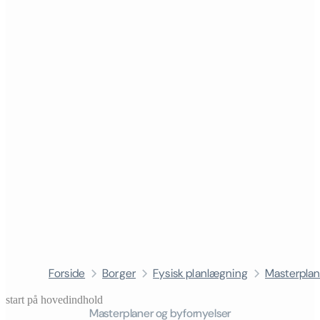
Forside
Borger
Fysisk planlægning
Masterplan
start på hovedindhold
Masterplaner og byfornyelser
senest opdateret 27. april 2026