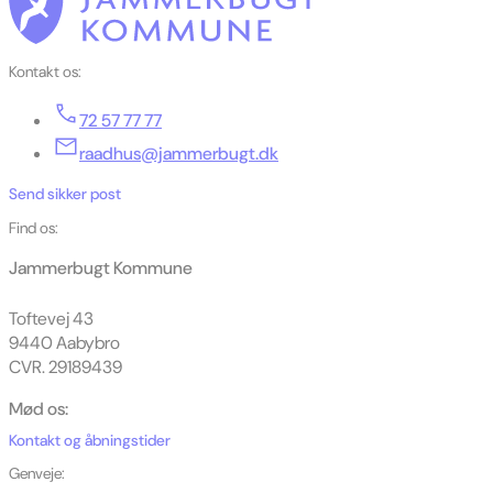
Kontakt os:
72 57 77 77
raadhus@jammerbugt.dk
Send sikker post
Find os:
Jammerbugt Kommune
Toftevej 43
9440 Aabybro
CVR. 29189439
Mød os:
Kontakt og åbningstider
Genveje: