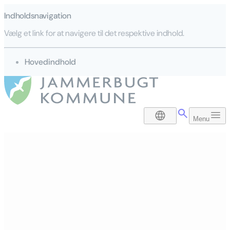
Indholdsnavigation
Vælg et link for at navigere til det respektive indhold.
gå til
Hovedindhold
DA
Menu