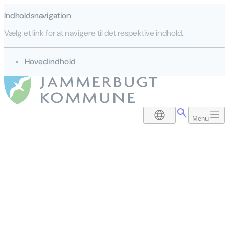
Indholdsnavigation
Vælg et link for at navigere til det respektive indhold.
gå til
Hovedindhold
DA
Menu