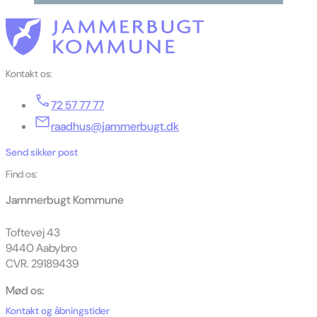
Kontakt os:
72 57 77 77
raadhus@jammerbugt.dk
Send sikker post
Find os:
Jammerbugt Kommune
Toftevej 43
9440 Aabybro
CVR. 29189439
Mød os:
Kontakt og åbningstider