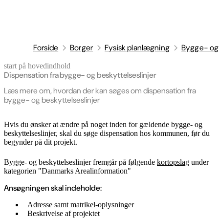
Forside
Borger
Fysisk planlægning
Bygge- og 
start på hovedindhold
senest opdateret 27. april 2026
Dispensation fra bygge- og beskyttelseslinjer
Læs mere om, hvordan der kan søges om dispensation fra
bygge- og beskyttelseslinjer
Hvis du ønsker at ændre på noget inden for gældende bygge- og
beskyttelseslinjer, skal du søge dispensation hos kommunen, før du
begynder på dit projekt.
Bygge- og beskyttelseslinjer fremgår på følgende
kortopslag
under
kategorien "Danmarks Arealinformation"
Ansøgningen skal indeholde:
Adresse samt matrikel-oplysninger
Beskrivelse af projektet