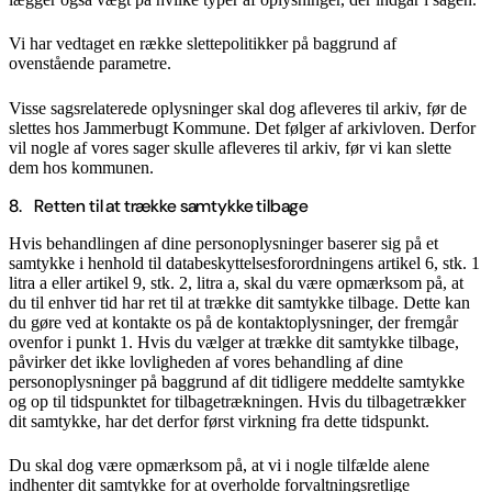
Vi har vedtaget en række slettepolitikker på baggrund af
ovenstående parametre.
Visse sagsrelaterede oplysninger skal dog afleveres til arkiv, før de
slettes hos Jammerbugt Kommune. Det følger af arkivloven. Derfor
vil nogle af vores sager skulle afleveres til arkiv, før vi kan slette
dem hos kommunen.
8. Retten til at trække samtykke tilbage
Hvis behandlingen af dine personoplysninger baserer sig på et
samtykke i henhold til databeskyttelsesforordningens artikel 6, stk. 1
litra a eller artikel 9, stk. 2, litra a, skal du være opmærksom på, at
du til enhver tid har ret til at trække dit samtykke tilbage. Dette kan
du gøre ved at kontakte os på de kontaktoplysninger, der fremgår
ovenfor i punkt 1. Hvis du vælger at trække dit samtykke tilbage,
påvirker det ikke lovligheden af vores behandling af dine
personoplysninger på baggrund af dit tidligere meddelte samtykke
og op til tidspunktet for tilbagetrækningen. Hvis du tilbagetrækker
dit samtykke, har det derfor først virkning fra dette tidspunkt.
Du skal dog være opmærksom på, at vi i nogle tilfælde alene
indhenter dit samtykke for at overholde forvaltningsretlige