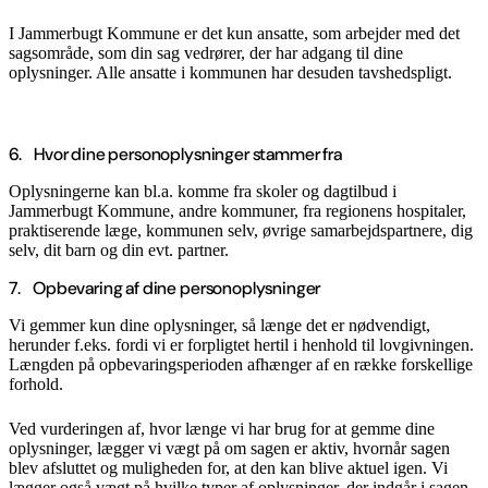
I Jammerbugt Kommune er det kun ansatte, som arbejder med det
sagsområde, som din sag vedrører, der har adgang til dine
oplysninger. Alle ansatte i kommunen har desuden tavshedspligt.
6. Hvor dine personoplysninger stammer fra
Oplysningerne kan bl.a. komme fra skoler og dagtilbud i
Jammerbugt Kommune, andre kommuner, fra regionens hospitaler,
praktiserende læge, kommunen selv, øvrige samarbejdspartnere, dig
selv, dit barn og din evt. partner.
7. Opbevaring af dine personoplysninger
Vi gemmer kun dine oplysninger, så længe det er nødvendigt,
herunder f.eks. fordi vi er forpligtet hertil i henhold til lovgivningen.
Længden på opbevaringsperioden afhænger af en række forskellige
forhold.
Ved vurderingen af, hvor længe vi har brug for at gemme dine
oplysninger, lægger vi vægt på om sagen er aktiv, hvornår sagen
blev afsluttet og muligheden for, at den kan blive aktuel igen. Vi
lægger også vægt på hvilke typer af oplysninger, der indgår i sagen.