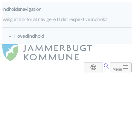
Indholdsnavigation
Vælg et link for at navigere til det respektive indhold.
gå til
Hovedindhold
DA
Menu