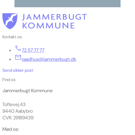
Kontakt os:
72 57 77 77
raadhus@jammerbugt.dk
Send sikker post
Find os:
Jammerbugt Kommune
Toftevej 43
9440 Aabybro
CVR. 29189439
Mød os: