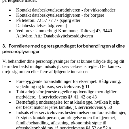
på følgende måder:
Kontakt databeskyttelsesrådgiveren - for virksomheder
Kontakt databeskyttelsesrådgiveren - for borgere
På telefon: 72 57 77 77 (spørg efter
Databeskyttelsesrådgiveren)
Ved brev: Jammerbugt Kommune, Toftevej 43, 9440
Aabybro. Att.: Databeskyttelsesrådgiveren
3. Formålene med og retsgrundlaget for behandlingen af dine
personoplysninger
Vi behandler dine personoplysninger for at kunne tilbyde dig og dit
barn den bedst mulige indsats jf. servicelovens regler. Det kan ex.
dreje sig om en eller flere af følgende indsatser:
Forebyggende foranstaltninger for eksempel: Rådgivning,
vejledning og kursus, servicelovens § 11
Tabt arbejdsfortjeneste og/eller nødvendige merudgifter
medvidere, jf. servicelovens §§ 41, 42 og 43
Børnefaglig undersøgelse for at klarlægge, hvilken hjælp,
der bedst matcher jeres familie, jf. servicelovens § 50
Indsats efter servicelovens bestemmelser om foranstaltninger,
fx støtte- kontaktperson, anbringelse uden for hjemmet,
familiebehandling, aflastning, økonomisk støtte til
efterskoleophold mv. jf. servicelovens §§ 52 og 52 a