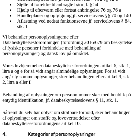
Støtte til forældre til anbragte børn jf. § 54
Hjælp til efterværn eller fortsat anbringelse 76 og 76 a
Handleplaner og opfølgning jf. servicelovens §§ 70 og 140
Aflastning ved nedsat funktionsevne jf. servicelovens § 84,
stk. 1
Vi behandler personoplysningerne efter
Databeskyttelsesforordningen (forordning 2016/679 om beskyttelse
af fysiske personer i forbindelse med behandling af
personoplysninger) og dansk lov på området.
Vores lovhjemmel er databeskyttelsesforordningen artikel 6, stk. 1,
litra a og e for så vidt angår almindelige oplysninger. For så vidt
angår følsomme oplysninger, sker behandlingen efter artikel 9, stk.
2, litra a eller f.
Behandling af oplysninger om personnummer sker med henblik på
entydig identifikation, jf. databeskyttelseslovens § 11, stk. 1.
Såfremt du selv har oplyst om strafbare forhold, sker behandlingen
af oplysninger om straffe og lovovertrædelser efter
databeskyttelsesforordningens artikel 10.
4. Kategorier af personoplysninger