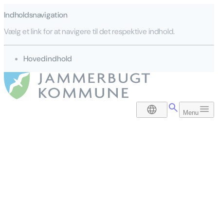
Indholdsnavigation
Vælg et link for at navigere til det respektive indhold.
gå til
Hovedindhold
DA
Menu