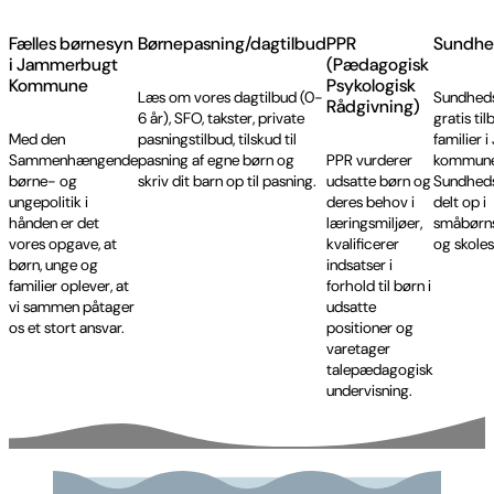
Fælles børnesyn
Børnepasning/dagtilbud
PPR
Sundhe
i Jammerbugt
(Pædagogisk
Kommune
Psykologisk
Læs om vores dagtilbud (0-
Sundheds
Rådgivning)
6 år), SFO, takster, private
gratis tilb
Med den
pasningstilbud, tilskud til
familier
Sammenhængende
pasning af egne børn og
PPR vurderer
kommune
børne- og
skriv dit barn op til pasning.
udsatte børn og
Sundheds
ungepolitik i
deres behov i
delt op i
hånden er det
læringsmiljøer,
småbørns
vores opgave, at
kvalificerer
og skole
børn, unge og
indsatser i
familier oplever, at
forhold til børn i
vi sammen påtager
udsatte
os et stort ansvar.
positioner og
varetager
talepædagogisk