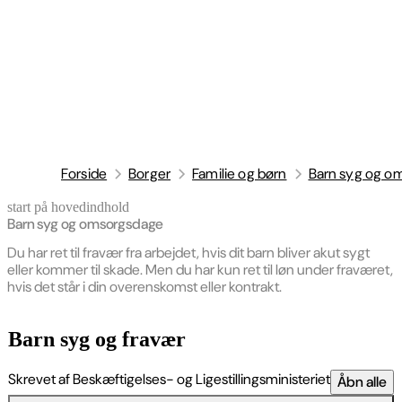
Forside
Borger
Familie og børn
Barn syg og o
start på hovedindhold
senest opdateret 30. april 2026
Barn syg og omsorgsdage
Du har ret til fravær fra arbejdet, hvis dit barn bliver akut sygt
eller kommer til skade. Men du har kun ret til løn under fraværet,
hvis det står i din overenskomst eller kontrakt.
Barn syg og fravær
Skrevet af Beskæftigelses- og Ligestillingsministeriet
Åbn alle