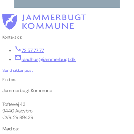
Kontakt os:
72 57 77 77
raadhus@jammerbugt.dk
Send sikker post
Find os:
Jammerbugt Kommune
Toftevej 43
9440 Aabybro
CVR. 29189439
Mød os: