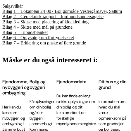
Salgsvilkår
Bilag 1 – Lokalplan 24-007 Boligområde Vestergårdsvej, Saltum
Bilag 2 – Geoteknisk rapport – Jordbundsundersøgelse
Bilag 3 – Skitse med placering af kloakledning
Bilag 4 – Skitse med mål på grundene
Bilag 5 – Tilbudsblanket
Bilag 6 – Oplysning om fortrydelsesret
Bilag 7 – Erklæring om ønske af flere grunde
Måske er du også interesseret i:
Ejendomme,
Bolig og
Ejendomsdata
Dit hus og din
nybyggeri og
byggeri
grund
ombygning
Du kan finde en lang
Få oplysninger
række oplysninger om
Information om
Her kan du
om din bolig
din bolig og dit
hvad du skal
læse om
og/eller
lokalområde i de
være
nybyggeri og
byggeri i
forskellige
opmærksom på
ombygning i
Jammerbugt
myndigheders registre.
som grundejer
Jammerbugt
Kommune.
og boligejer.