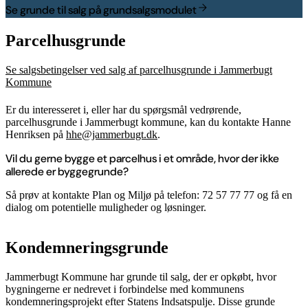
Se grunde til salg på grundsalgsmodulet
Parcelhusgrunde
Se salgsbetingelser ved salg af parcelhusgrunde i Jammerbugt
Kommune
Er du interesseret i, eller har du spørgsmål vedrørende,
parcelhusgrunde i Jammerbugt kommune, kan du kontakte Hanne
Henriksen på
hhe@jammerbugt.dk
.
Vil du gerne bygge et parcelhus i et område, hvor der ikke
allerede er byggegrunde?
Så prøv at kontakte Plan og Miljø på telefon: 72 57 77 77 og få en
dialog om potentielle muligheder og løsninger.
Kondemneringsgrunde
Jammerbugt Kommune har grunde til salg, der er opkøbt, hvor
bygningerne er nedrevet i forbindelse med kommunens
kondemneringsprojekt efter Statens Indsatspulje. Disse grunde