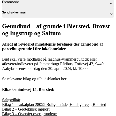
Fremmøde
Send sikker mail
Genudbud – af grunde i Biersted, Brovst
og Ingstrup og Saltum
Afledt af revideret mindstepris foretages der genudbud af
parcelhusgrunde i fire lokalområder.
Bud skal være modtaget på
raadhus@jammerbugt.dk
eller
afleveret/indleveret på Jammerbugt Rådhus, Toftevej 43, 9440
Aabybro senest onsdag den 30. april 2024, kl. 10.00.
Se relevante bilag og tilbudsblanket her:
Elbæksmindevej 15, Biersted:
Salgsvilkår
Bilag 1 - Lokalplan 28055 Boligområde, Haldagervej , Biersted
Bilag 2 – Geoteknisk rapport
Bilag 3 – Oversigt over grundene