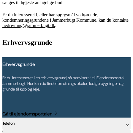
sælges til højeste antagelige bud.
Er du interesseret i, eller har spørgsmål vedrørende,
kondemneringsgrundene i Jammerbugt Kommune, kan du kontakte
nedrivning@jammerbugt.dk
.
Erhvervsgrunde
Erhvervsgrunde
Er du interesseret i en erhvervsgrund, så henviser vi til Ejendomsportal
Jammerbugt. Her kan du finde forretningslokaler, ledige bygninger og
grunde til køb og leje.
Gå til ejendomsportalen
Telefon