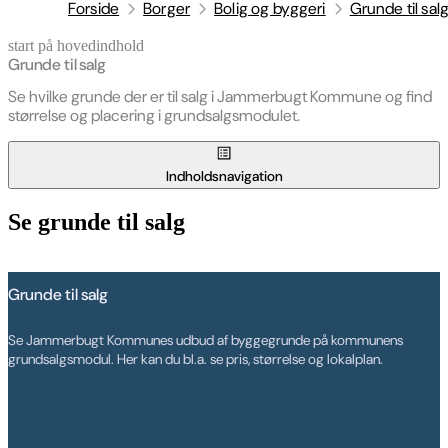
Forside
Borger
Bolig og byggeri
Grunde til sal
start på hovedindhold
senest opdateret 28. maj 2026
Grunde til salg
Se hvilke grunde der er til salg i Jammerbugt Kommune og find
størrelse og placering i grundsalgsmodulet.
Indholdsnavigation
Se grunde til salg
Grunde til salg
Se Jammerbugt Kommunes udbud af byggegrunde på kommunens
grundsalgsmodul. Her kan du bl.a. se pris, størrelse og lokalplan.