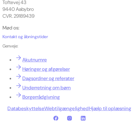
Toftevej 43
9440 Aabybro
CVR. 29189439
Mød os:
Kontakt og åbningstider
Genveje:
Akutnumre
Høringer og afgørelser
Dagsordner og referater
Underretning om børn
Borgerrådgivning
Databeskyttelse
Webtilgængelighed
Hjælp til oplæsning