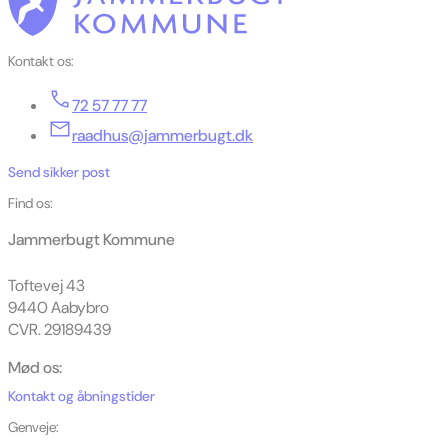
Kontakt os:
72 57 77 77
raadhus@jammerbugt.dk
Send sikker post
Find os:
Jammerbugt Kommune
Toftevej 43
9440 Aabybro
CVR. 29189439
Mød os:
Kontakt og åbningstider
Genveje: