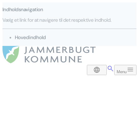
Indholdsnavigation
Vælg et link for at navigere til det respektive indhold.
gå til
Hovedindhold
DA
Menu