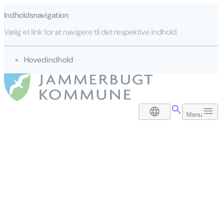
Indholdsnavigation
Vælg et link for at navigere til det respektive indhold.
gå til
Hovedindhold
DA
Menu