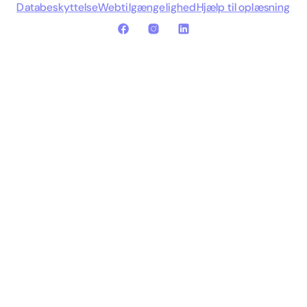
Databeskyttelse
Webtilgængelighed
Hjælp til oplæsning