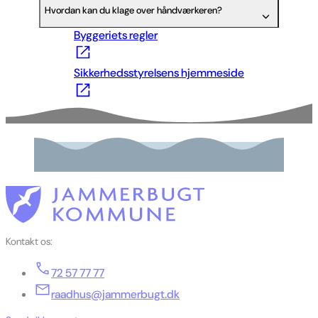
Hvordan kan du klage over håndværkeren?
Byggeriets regler
Sikkerhedsstyrelsens hjemmeside
Kontakt os:
72 57 77 77
raadhus@jammerbugt.dk