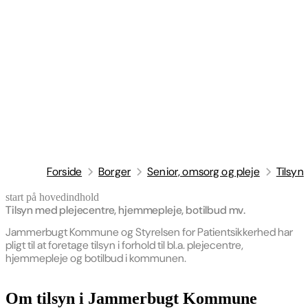
Forside
Borger
Senior, omsorg og pleje
Tilsyn
start på hovedindhold
senest opdateret 17. juli 2026
Tilsyn med plejecentre, hjemmepleje, botilbud mv.
Jammerbugt Kommune og Styrelsen for Patientsikkerhed har
pligt til at foretage tilsyn i forhold til bl.a. plejecentre,
hjemmepleje og botilbud i kommunen.
Om tilsyn i Jammerbugt Kommune