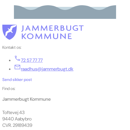
Kontakt os:
72 57 77 77
raadhus@jammerbugt.dk
Send sikker post
Find os:
Jammerbugt Kommune
Toftevej 43
9440 Aabybro
CVR. 29189439