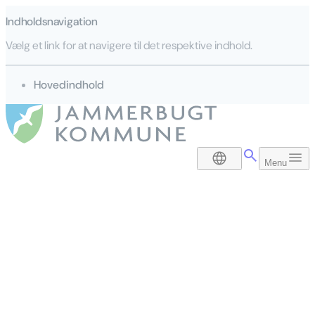
Indholdsnavigation
Vælg et link for at navigere til det respektive indhold.
gå til
Hovedindhold
DA
Menu